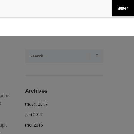
Archives
eaque
a
maart 2017
juni 2016
ipit
mei 2016
e