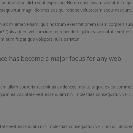
ecto beatae vitae dicta sunt explicabo. Nemo enim ipsam voluptatem qui
consequuntur magni dolores eos qui ratione voluptatem sequi nesciunt.
ad minima veniam, quis nostrum exercitationem ullam corporis susc
? Quis autem vel eum iure reprehenderit qui in ea voluptate velit ess
em eum fugiat quo voluptas nulla pariatur
ce has become a major focus for any web-
em ullam corporis suscipit
as evidenced
, nisi ut aliquid ex ea commod
i in ea voluptate velit esse quam nihil molestiae consequatur, vel il
tate velit esse quam nihil molestiae consequatur, vel illum qui dolor