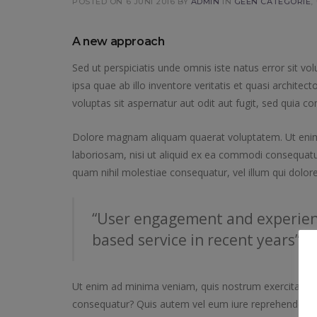
POSTED ON 6 JUNI 2016
BY
ADMIN
IN
GEEN CATEGORIE
,
A new approach
Sed ut perspiciatis unde omnis iste natus error sit
ipsa quae ab illo inventore veritatis et quasi archit
voluptas sit aspernatur aut odit aut fugit, sed quia 
Dolore magnam aliquam quaerat voluptatem. Ut enim 
laboriosam, nisi ut aliquid ex ea commodi consequatur
quam nihil molestiae consequatur, vel illum qui dolor
“User engagement and experien
based service in recent years”
Ut enim ad minima veniam, quis nostrum exercitation
consequatur? Quis autem vel eum iure reprehenderit qu