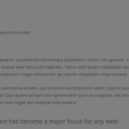
UNCATEGORIZED
/
 voluptatem accusantium doloremque laudantium, totam rem aperiam, 
ecto beatae vitae dicta sunt explicabo. Nemo enim ipsam voluptatem qui
consequuntur magni dolores eos qui ratione voluptatem sequi nesciunt.
ad minima veniam, quis nostrum exercitationem ullam corporis susc
? Quis autem vel eum iure reprehenderit qui in ea voluptate velit ess
em eum fugiat quo voluptas nulla pariatur
ce has become a major focus for any web-