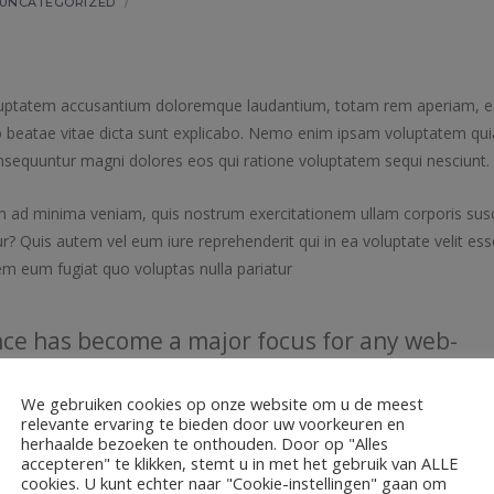
UNCATEGORIZED
/
 voluptatem accusantium doloremque laudantium, totam rem aperiam, 
ecto beatae vitae dicta sunt explicabo. Nemo enim ipsam voluptatem qui
consequuntur magni dolores eos qui ratione voluptatem sequi nesciunt.
ad minima veniam, quis nostrum exercitationem ullam corporis susc
? Quis autem vel eum iure reprehenderit qui in ea voluptate velit ess
em eum fugiat quo voluptas nulla pariatur
ce has become a major focus for any web-
We gebruiken cookies op onze website om u de meest
relevante ervaring te bieden door uw voorkeuren en
herhaalde bezoeken te onthouden. Door op "Alles
em ullam corporis suscipit
as evidenced
, nisi ut aliquid ex ea commod
accepteren" te klikken, stemt u in met het gebruik van ALLE
i in ea voluptate velit esse quam nihil molestiae consequatur, vel il
cookies. U kunt echter naar "Cookie-instellingen" gaan om