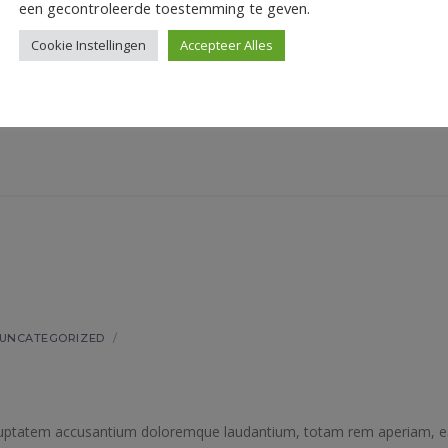
een gecontroleerde toestemming te geven.
Cookie Instellingen
Accepteer Alles
tate velit esse quam nihil molestiae consequatur, vel illum qui dolor
UNCATEGORIZED
/
 voluptatem accusantium doloremque laudantium, totam rem aperiam, 