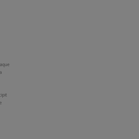
eaque
a
ipit
e