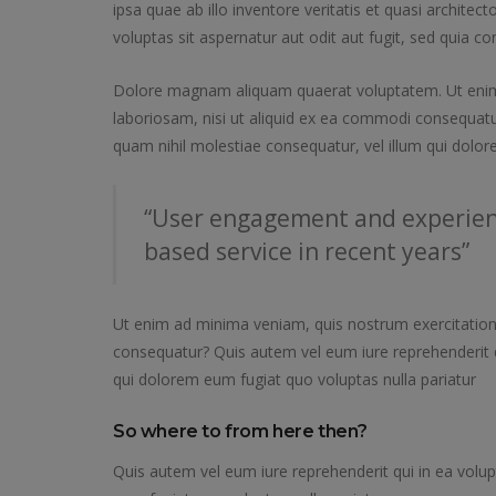
ipsa quae ab illo inventore veritatis et quasi archit
voluptas sit aspernatur aut odit aut fugit, sed quia 
Dolore magnam aliquam quaerat voluptatem. Ut enim 
laboriosam, nisi ut aliquid ex ea commodi consequatur
quam nihil molestiae consequatur, vel illum qui dolor
“User engagement and experien
based service in recent years”
Ut enim ad minima veniam, quis nostrum exercitation
consequatur? Quis autem vel eum iure reprehenderit qu
qui dolorem eum fugiat quo voluptas nulla pariatur
So where to from here then?
Quis autem vel eum iure reprehenderit qui in ea volup