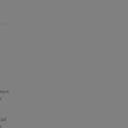
eaque
a
ipit
e