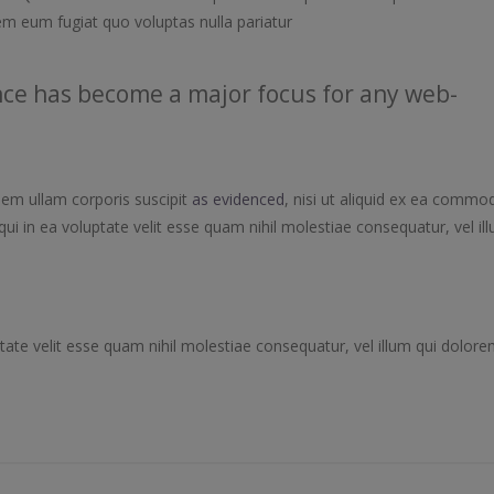
em eum fugiat quo voluptas nulla pariatur
ce has become a major focus for any web-
em ullam corporis suscipit
as evidenced
, nisi ut aliquid ex ea commod
i in ea voluptate velit esse quam nihil molestiae consequatur, vel il
tate velit esse quam nihil molestiae consequatur, vel illum qui dolor