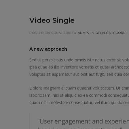
Video Single
POSTED ON 6 JUNI 2016
BY
ADMIN
IN
GEEN CATEGORIE
,
A new approach
Sed ut perspiciatis unde omnis iste natus error sit
ipsa quae ab illo inventore veritatis et quasi archit
voluptas sit aspernatur aut odit aut fugit, sed quia 
Dolore magnam aliquam quaerat voluptatem. Ut enim 
laboriosam, nisi ut aliquid ex ea commodi consequatur
quam nihil molestiae consequatur, vel illum qui dolor
“User engagement and experien