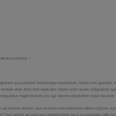
UNCATEGORIZED
/
 voluptatem accusantium doloremque laudantium, totam rem aperiam, 
ecto beatae vitae dicta sunt explicabo. Nemo enim ipsam voluptatem qui
consequuntur magni dolores eos qui ratione voluptatem sequi nesciunt.
ad minima veniam, quis nostrum exercitationem ullam corporis susc
? Quis autem vel eum iure reprehenderit qui in ea voluptate velit ess