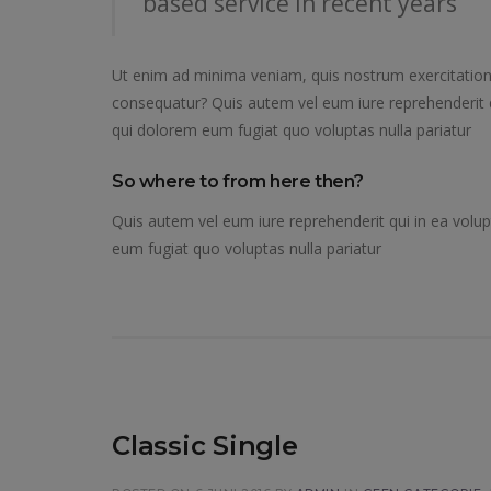
based service in recent years”
Ut enim ad minima veniam, quis nostrum exercitation
consequatur? Quis autem vel eum iure reprehenderit qu
qui dolorem eum fugiat quo voluptas nulla pariatur
So where to from here then?
Quis autem vel eum iure reprehenderit qui in ea volup
eum fugiat quo voluptas nulla pariatur
Classic Single