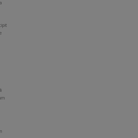
a
ipit
e
i
lum
em