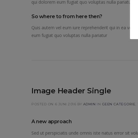
qui dolorem eum fugiat quo voluptas nulla pariatur
So where to from here then?
Quis autem vel eum iure reprehenderit qui in ea volup
eum fugiat quo voluptas nulla pariatur
Image Header Single
POSTED ON 6 JUNI 2016
BY
ADMIN
IN
GEEN CATEGORIE
,
A new approach
Sed ut perspiciatis unde omnis iste natus error sit