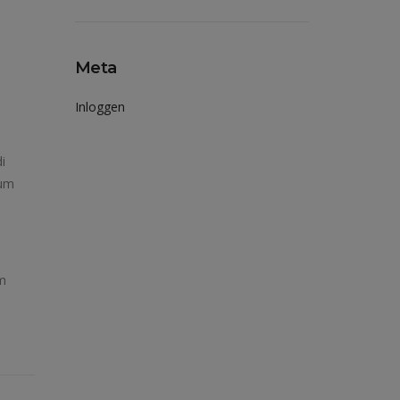
Meta
Inloggen
i
lum
em