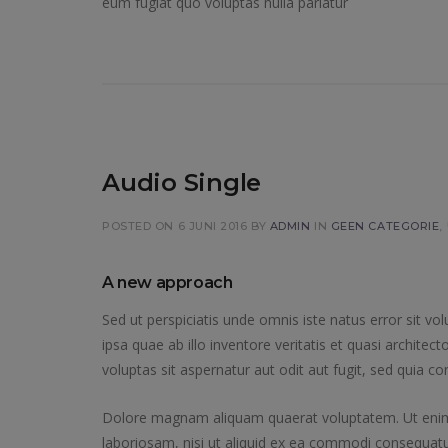
eum fugiat quo voluptas nulla pariatur
Audio Single
POSTED ON 6 JUNI 2016
BY
ADMIN
IN
GEEN CATEGORIE
,
A new approach
Sed ut perspiciatis unde omnis iste natus error sit
ipsa quae ab illo inventore veritatis et quasi archit
voluptas sit aspernatur aut odit aut fugit, sed quia 
Dolore magnam aliquam quaerat voluptatem. Ut enim 
laboriosam, nisi ut aliquid ex ea commodi consequatur