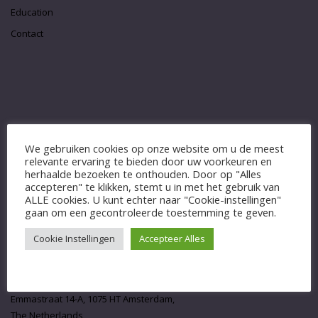
Education
Contact
We gebruiken cookies op onze website om u de meest
relevante ervaring te bieden door uw voorkeuren en
herhaalde bezoeken te onthouden. Door op "Alles
accepteren" te klikken, stemt u in met het gebruik van
ALLE cookies. U kunt echter naar "Cookie-instellingen"
gaan om een gecontroleerde toestemming te geven.
CONTACT
Cookie Instellingen
Accepteer Alles
Dr. Jules Hesse, Biomecmodels jaw model
Emmastraat 14-A, 1075 HT Amsterdam,
The Netherlands