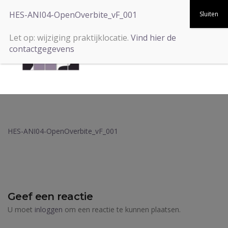
HES-ANI04-OpenOverbite_vF_001
Let op: wijziging praktijklocatie.
Vind hier de
contactgegevens
HES-ANI04-OpenOverbite_vF_001
Geef een reactie
U moet
inloggen
om een reactie te kunnen plaatsen.