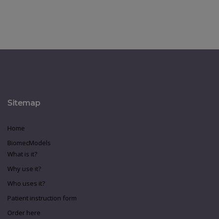
Sitemap
Home
BiomecModels
What is it?
Why use it?
Who uses it?
Patient instruction form
Order here